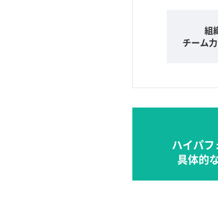
組
チーム力
ハイパフ
具体的