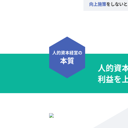
向上施策
をしないと
人的資本経営の
本質
人的資
利益を