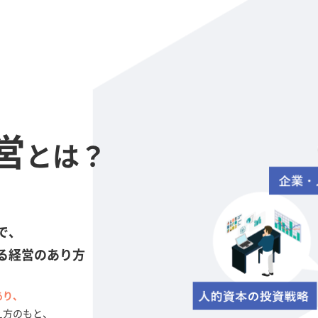
営
とは？
で、
る経営のあり方
あり、
え方のもと、