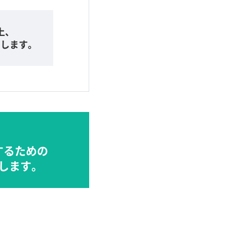
上、
らします。
するための
します。