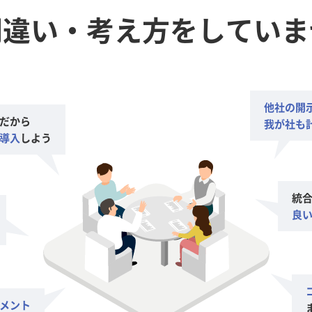
間違い・考え方をして
いま
他社の開
だから
我が社も
導入
しよう
統
良
メント